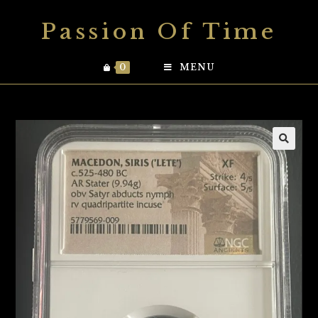
Skip
Passion Of Time
to
content
0
MENU